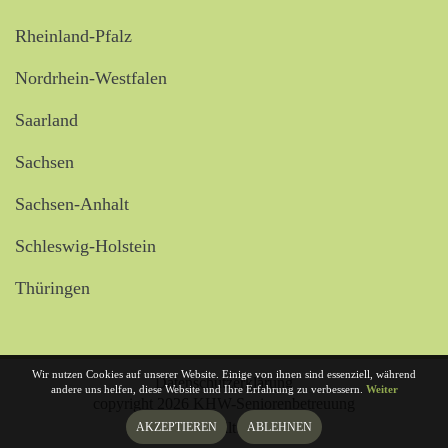
Rheinland-Pfalz
Nordrhein-Westfalen
Saarland
Sachsen
Sachsen-Anhalt
Schleswig-Holstein
Thüringen
Wir nutzen Cookies auf unserer Website. Einige von ihnen sind essenziell, während
Datenschutzerklärung
andere uns helfen, diese Website und Ihre Erfahrung zu verbessern.
Weiter
copyright 2026 KHW-Seniorenbetreuung
Website erstellt von:
AKZEPTIEREN
ABLEHNEN