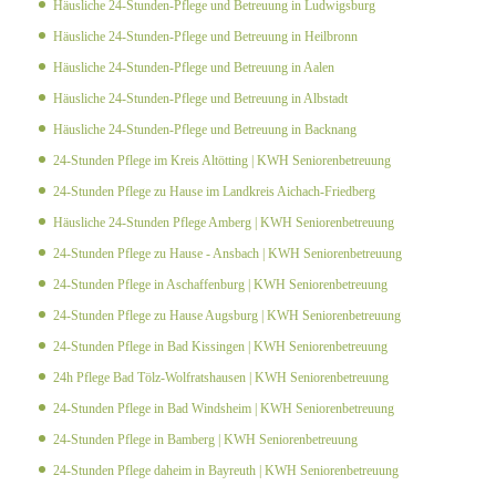
Häusliche 24-Stunden-Pflege und Betreuung in Ludwigsburg
Häusliche 24-Stunden-Pflege und Betreuung in Heilbronn
Häusliche 24-Stunden-Pflege und Betreuung in Aalen
Häusliche 24-Stunden-Pflege und Betreuung in Albstadt
Häusliche 24-Stunden-Pflege und Betreuung in Backnang
24-Stunden Pflege im Kreis Altötting | KWH Seniorenbetreuung
24-Stunden Pflege zu Hause im Landkreis Aichach-Friedberg
Häusliche 24-Stunden Pflege Amberg | KWH Seniorenbetreuung
24-Stunden Pflege zu Hause - Ansbach | KWH Seniorenbetreuung
24-Stunden Pflege in Aschaffenburg | KWH Seniorenbetreuung
24-Stunden Pflege zu Hause Augsburg | KWH Seniorenbetreuung
24-Stunden Pflege in Bad Kissingen | KWH Seniorenbetreuung
24h Pflege Bad Tölz-Wolfratshausen | KWH Seniorenbetreuung
24-Stunden Pflege in Bad Windsheim | KWH Seniorenbetreuung
24-Stunden Pflege in Bamberg | KWH Seniorenbetreuung
24-Stunden Pflege daheim in Bayreuth | KWH Seniorenbetreuung