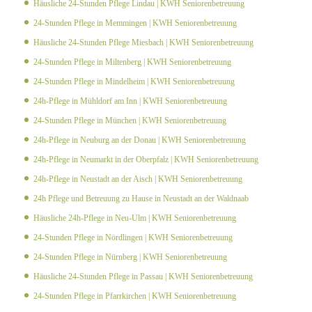
Häusliche 24-Stunden Pflege Lindau | KWH Seniorenbetreuung
24-Stunden Pflege in Memmingen | KWH Seniorenbetreuung
Häusliche 24-Stunden Pflege Miesbach | KWH Seniorenbetreuung
24-Stunden Pflege in Miltenberg | KWH Seniorenbetreuung
24-Stunden Pflege in Mindelheim | KWH Seniorenbetreuung
24h-Pflege in Mühldorf am Inn | KWH Seniorenbetreuung
24-Stunden Pflege in München | KWH Seniorenbetreuung
24h-Pflege in Neuburg an der Donau | KWH Seniorenbetreuung
24h-Pflege in Neumarkt in der Oberpfalz | KWH Seniorenbetreuung
24h-Pflege in Neustadt an der Aisch | KWH Seniorenbetreuung
24h Pflege und Betreuung zu Hause in Neustadt an der Waldnaab
Häusliche 24h-Pflege in Neu-Ulm | KWH Seniorenbetreuung
24-Stunden Pflege in Nördlingen | KWH Seniorenbetreuung
24-Stunden Pflege in Nürnberg | KWH Seniorenbetreuung
Häusliche 24-Stunden Pflege in Passau | KWH Seniorenbetreuung
24-Stunden Pflege in Pfarrkirchen | KWH Seniorenbetreuung