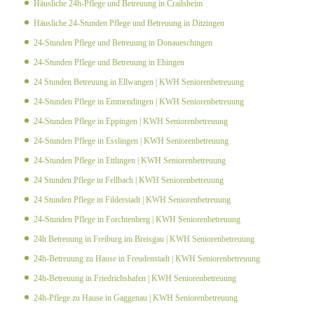
Häusliche 24h-Pflege und Betreuung in Crailsheim
Häusliche 24-Stunden Pflege und Betreuung in Ditzingen
24-Stunden Pflege und Betreuung in Donaueschingen
24-Stunden Pflege und Betreuung in Ehingen
24 Stunden Betreuung in Ellwangen | KWH Seniorenbetreuung
24-Stunden Pflege in Emmendingen | KWH Seniorenbetreuung
24-Stunden Pflege in Eppingen | KWH Seniorenbetreuung
24-Stunden Pflege in Esslingen | KWH Seniorenbetreuung
24-Stunden Pflege in Ettlingen | KWH Seniorenbetreuung
24 Stunden Pflege in Fellbach | KWH Seniorenbetreuung
24 Stunden Pflege in Filderstadt | KWH Seniorenbetreuung
24-Stunden Pflege in Forchtenberg | KWH Seniorenbetreuung
24h Betreuung in Freiburg im Breisgau | KWH Seniorenbetreuung
24h-Betreuung zu Hause in Freudenstadt | KWH Seniorenbetreuung
24h-Betreuung in Friedrichshafen | KWH Seniorenbetreuung
24h-Pflege zu Hause in Gaggenau | KWH Seniorenbetreuung