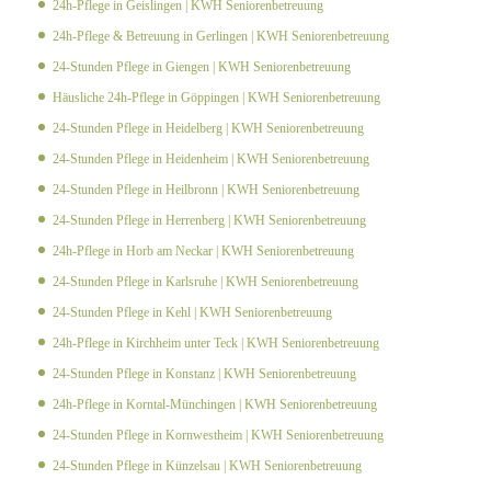
24h-Pflege in Geislingen | KWH Seniorenbetreuung
24h-Pflege & Betreuung in Gerlingen | KWH Seniorenbetreuung
24-Stunden Pflege in Giengen | KWH Seniorenbetreuung
Häusliche 24h-Pflege in Göppingen | KWH Seniorenbetreuung
24-Stunden Pflege in Heidelberg | KWH Seniorenbetreuung
24-Stunden Pflege in Heidenheim | KWH Seniorenbetreuung
24-Stunden Pflege in Heilbronn | KWH Seniorenbetreuung
24-Stunden Pflege in Herrenberg | KWH Seniorenbetreuung
24h-Pflege in Horb am Neckar | KWH Seniorenbetreuung
24-Stunden Pflege in Karlsruhe | KWH Seniorenbetreuung
24-Stunden Pflege in Kehl | KWH Seniorenbetreuung
24h-Pflege in Kirchheim unter Teck | KWH Seniorenbetreuung
24-Stunden Pflege in Konstanz | KWH Seniorenbetreuung
24h-Pflege in Korntal-Münchingen | KWH Seniorenbetreuung
24-Stunden Pflege in Kornwestheim | KWH Seniorenbetreuung
24-Stunden Pflege in Künzelsau | KWH Seniorenbetreuung